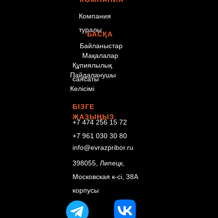
Компания
туралы
БАСҚА
Байланыстар
Мақалалар
Құпиялылық
Пайдаланушы
саясаты
Келісімі
БІЗГЕ
ЖАЗЫҢЫЗ
+7 474 256 15 72
+7 961 030 30 80
info@evrazpribor.ru
398055, Липецк,
Московская к-сі, 38А
корпусы