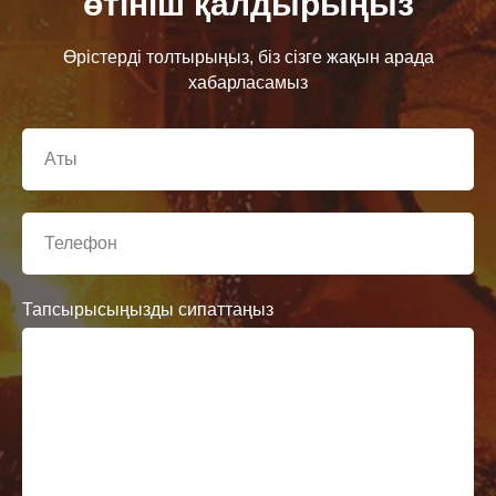
өтініш қалдырыңыз
Өрістерді толтырыңыз, біз сізге жақын арада
хабарласамыз
Тапсырысыңызды сипаттаңыз