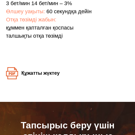
3 бет/мин 14 бет/мин – 3%
Өлшеу уақыты:
60 секундқа дейін
Отқа төзімді жабын:
құммен қапталған қоспасы
талшықты отқа төзімді
Құжатты жүктеу
Тапсырыс беру үшін