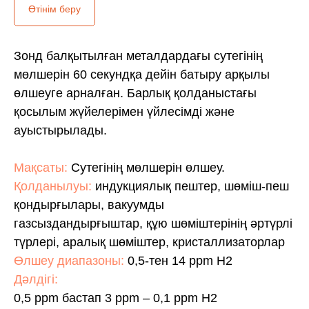
Өтінім беру
Зонд балқытылған металдардағы сутегінің
мөлшерін 60 секундқа дейін батыру арқылы
өлшеуге арналған. Барлық қолданыстағы
қосылым жүйелерімен үйлесімді және
ауыстырылады.
Мақсаты:
Сутегінің мөлшерін өлшеу.
Қолданылуы:
индукциялық пештер, шөміш-пеш
қондырғылары, вакуумды
газсыздандырғыштар, құю шөміштерінің әртүрлі
түрлері, аралық шөміштер, кристаллизаторлар
Өлшеу диапазоны:
0,5-тен 14 ppm H2
Дәлдігі:
0,5 ppm бастап 3 ppm – 0,1 ppm H2