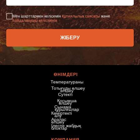
Мен шарттармен келісемін
Құпиялылық саясаты
және
пайдаланушы келісімінің
ЖІБЕРУ
© 2026 «Eurasian
Devices»
ӨНІМДЕРІ
Барлық құқықтар
Температураны
қорғалған.
Тотығуды өлшеу
өлшеу
Сутекті
Қосымша
өлшеу
Сынама
құрылғылар
Көміртекті
алу
Аралас
өлшеу
Ілеспе жабдық
блоктар
КОМПАНИЯ