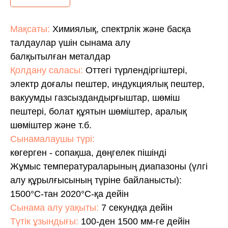
Мақсаты:
Химиялық, спектрлік және басқа
талдаулар үшін сынама алу
балқытылған металдар
Қолдану саласы:
Оттегі түрлендіргіштері,
электр доғалы пештер, индукциялық пештер,
вакуумды газсыздандырғыштар, шөміш
пештері, болат құятын шөміштер, аралық
шөміштер және т.б.
Сынамалаушы түрі:
көгерген - сопақша, дөңгелек пішінді
Жұмыс температураларының диапазоны (үлгі
алу құрылғысының түріне байланысты):
1500°С-тан 2020°С-қа дейін
Сынама алу уақыты:
7 секундқа дейін
Түтік ұзындығы:
100-ден 1500 мм-ге дейін