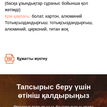
(басқа ұзындықтар сұраныс бойынша қол
жетімді)
Қож қақпағы:
болат, картон, алюминий
Тотықсыздандырғыш: тотықсыздандырғыш,
алюминий, цирконий, титан жоқ
Құжатты жүктеу
Тапсырыс беру үшін
өтініш қалдырыңыз
Өрістерді толтырыңыз, біз сізге жақын арада