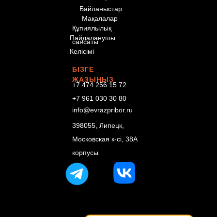
Байланыстар
Мақалалар
Құпиялылық
Пайдаланушы
саясаты
Келісімі
БІЗГЕ
ЖАЗЫҢЫЗ
+7 474 256 15 72
+7 961 030 30 80
info@evrazpribor.ru
398055, Липецк,
Московская к-сі, 38А
корпусы