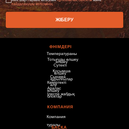
Мен шарттармен келісемін
Құпиялылық саясаты
және
пайдаланушы келісімінің
ЖІБЕРУ
© 2026 «Eurasian
ӨНІМДЕРІ
Devices»
Температураны
Барлық құқықтар
Тотығуды өлшеу
өлшеу
қорғалған.
Сутекті
Қосымша
өлшеу
Сынама
құрылғылар
Көміртекті
алу
Аралас
өлшеу
Ілеспе жабдық
блоктар
КОМПАНИЯ
Компания
туралы
БАСҚА