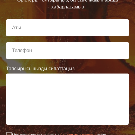
хабарласамыз
Тапсырысыңызды сипаттаңыз