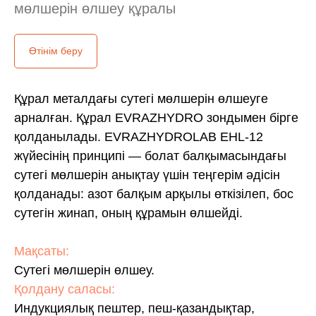
мөлшерін өлшеу құралы
Өтінім беру
Құрал металдағы сутегі мөлшерін өлшеуге
арналған. Құрал EVRAZHYDRO зондымен бірге
қолданылады. EVRAZHYDROLAB EHL-12
жүйесінің принципі — болат балқымасындағы
сутегі мөлшерін анықтау үшін теңгерім әдісін
қолданады: азот балқым арқылы өткізілеп, бос
сутегін жинап, оның құрамын өлшейді.
Мақсаты:
Сутегі мөлшерін өлшеу.
Қолдану саласы:
Индукциялық пештер, пеш-қазандықтар,