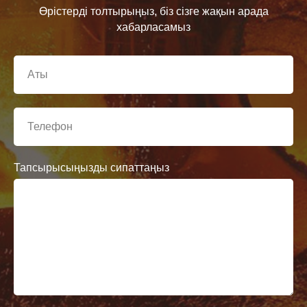
Өрістерді толтырыңыз, біз сізге жақын арада
хабарласамыз
Тапсырысыңызды сипаттаңыз