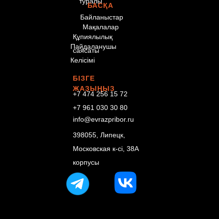
туралы
БАСҚА
Байланыстар
Мақалалар
Құпиялылық
Пайдаланушы
саясаты
Келісімі
БІЗГЕ
ЖАЗЫҢЫЗ
+7 474 256 15 72
+7 961 030 30 80
info@evrazpribor.ru
398055, Липецк,
Московская к-сі, 38А
корпусы