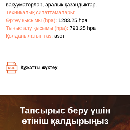
вакууматорлар, аралық қазандықтар.
Техникалық сипаттамалары:
Өртеу қысымы (hpa):
1283.25 hpa
Тыныс алу қысымы (hpa):
793.25 hpa
Қолданылатын газ:
азот
Құжатты жүктеу
Тапсырыс беру үшін
өтініш қалдырыңыз