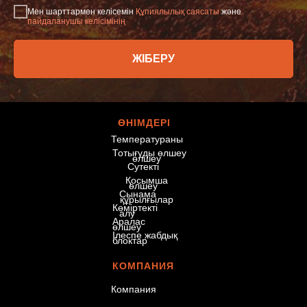
Мен шарттармен келісемін
Құпиялылық саясаты
және
пайдаланушы келісімінің
ЖІБЕРУ
© 2026 «Eurasian
ӨНІМДЕРІ
Devices»
Температураны
Барлық құқықтар
Тотығуды өлшеу
қорғалған.
өлшеу
Сутекті
Қосымша
өлшеу
Сынама
құрылғылар
Көміртекті
алу
Аралас
өлшеу
Ілеспе жабдық
блоктар
КОМПАНИЯ
Компания