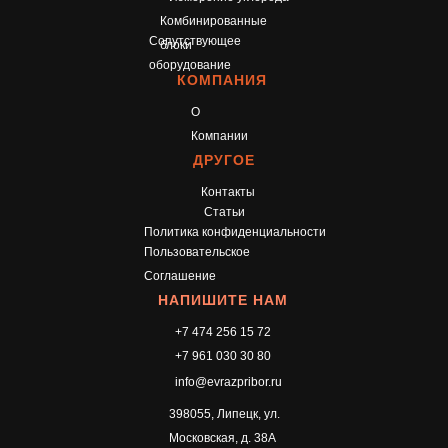
Комбинированные
Сопутствующее
блоки
оборудование
КОМПАНИЯ
О
Компании
ДРУГОЕ
Контакты
© 2026 ООО "Евразийские приборы"
Статьи
Все права защищены.
Политика конфиденциальности
Пользовательское
Соглашение
НАПИШИТЕ НАМ
+7 474 256 15 72
+7 961 030 30 80
info@evrazpribor.ru
398055, Липецк, ул.
Московская, д. 38А