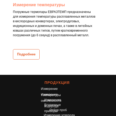
Измерение температуры
Погружные термопары ЕВРАЗТЕМП предназначены
для измерения температуры расплавленных металлов
в кислородных конвертерах, электродуговых,
индукционных и доменных печах, а также в литейных
ковшах различных типов, путем кратковременного
погружения (до 6 секунд) в расплавленный металл.
Подробнее
ПРОДУКЦИЯ
Измерение
Измерение
температуры
Измерение
окисленности
Вторичные
водорода
Отбор проб
приборы
Измерение углерода