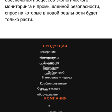
мониторинга и промышленной безопасности,
спрос на которые в новой реальности будет
только расти.
ПРОДУКЦИЯ
Измерение
Измерение
температуры
Измерение
окисленности
Вторичные
водорода
Отбор проб
приборы
Измерение углерода
Комбинированные
Сопутствующее
блоки
оборудование
КОМПАНИЯ
О